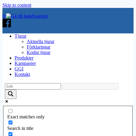
Skip to content
0
Tjurar
Aktuella tjurar
Förklaringar
Kodnr tjurar
Produkter
Kampanjer
GGI
Kontakt
Exact matches only
Search in title