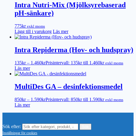
Intra Nutri-Mix (Mjölksyrebaserad
pH-sänkare)
775
kr
exkl moms
Lägg till i varukorg
Läs mer
Intra Repiderma (Hov- och hudspray)
135
kr
–
1.460
kr
Prisintervall: 135kr till 1.460kr
exkl moms
Läs mer
MultiDes GA – desinfektionsmedel
850
kr
–
1.590
kr
Prisintervall: 850kr till 1.590kr
exkl moms
Läs mer
Sök efter:
Inställningar för cookies