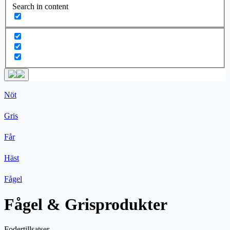
Search in content
Nöt
Gris
Får
Häst
Fågel
Fågel & Grisprodukter
Fodertillsatser