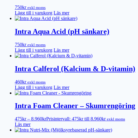
750
kr
exkl moms
Lägg till i varukorg
Läs mer
Intra Aqua Acid (pH sänkare)
750
kr
exkl moms
Lägg till i varukorg
Läs mer
Intra Calferol (Kalcium & D-vitamin)
460
kr
exkl moms
Lägg till i varukorg
Läs mer
Intra Foam Cleaner – Skumrengöring
475
kr
–
8.960
kr
Prisintervall: 475kr till 8.960kr
exkl moms
Läs mer