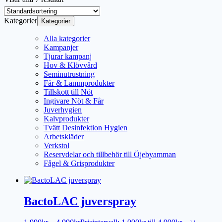
Kategorier
Kategorier
Alla kategorier
Kampanjer
Tjurar kampanj
Hov & Klövvård
Seminutrustning
Får & Lammprodukter
Tillskott till Nöt
Ingivare Nöt & Får
Juverhygien
Kalvprodukter
Tvätt Desinfektion Hygien
Arbetskläder
Verkstol
Reservdelar och tillbehör till Öjebyamman
Fågel & Grisprodukter
BactoLAC juverspray