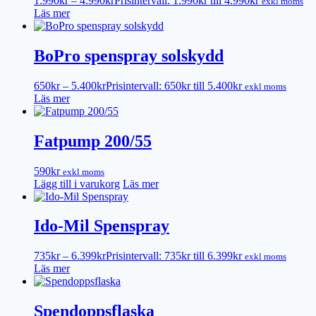
1.990
kr
–
4.990
kr
Prisintervall: 1.990kr till 4.990kr
exkl moms
Läs mer
BoPro spenspray solskydd
650
kr
–
5.400
kr
Prisintervall: 650kr till 5.400kr
exkl moms
Läs mer
Fatpump 200/55
590
kr
exkl moms
Lägg till i varukorg
Läs mer
Ido-Mil Spenspray
735
kr
–
6.399
kr
Prisintervall: 735kr till 6.399kr
exkl moms
Läs mer
Spendoppsflaska