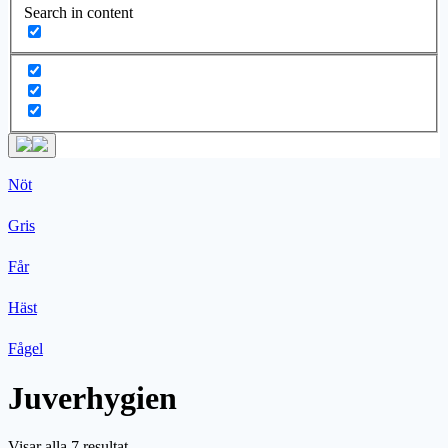
Search in content
Nöt
Gris
Får
Häst
Fågel
Juverhygien
Visar alla 7 resultat