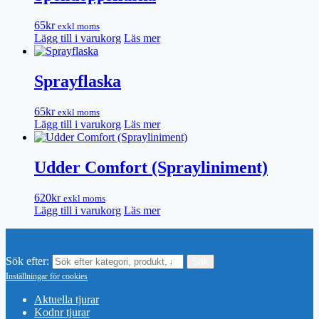
65
kr
exkl moms
Lägg till i varukorg
Läs mer
Sprayflaska
65
kr
exkl moms
Lägg till i varukorg
Läs mer
Udder Comfort (Sprayliniment)
620
kr
exkl moms
Lägg till i varukorg
Läs mer
Sök efter:
Inställningar för cookies
Aktuella tjurar
Kodnr tjurar