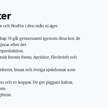
ter
am och NorFor i den mån ni äger
bap. Vi går gemensamt igenom dina kor, de
jurar efter det.
tproduktion.
ensk Brown Swiss, Ayrshire, Fleckvieh och
t eksem, limax och övriga sjukdomar som
n och ev koppar. De ger piggare kalvar,
 mm.
ibrist.