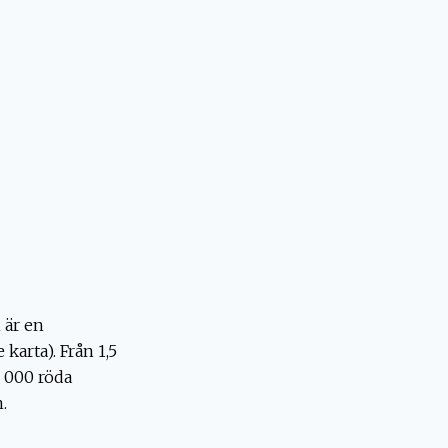
 är en
karta). Från 1,5
 000 röda
n.