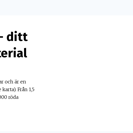
 ditt
erial
r och är en
karta). Från 1,5
000 röda