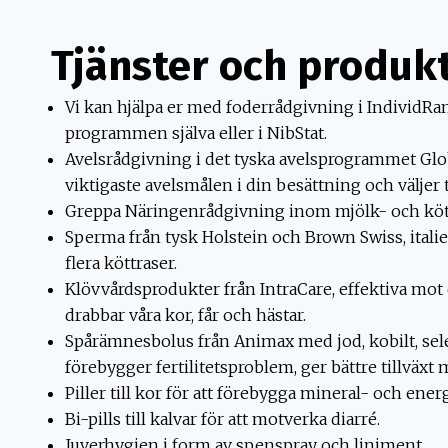
Tjänster och produk
Vi kan hjälpa er med foderrådgivning i IndividR
programmen själva eller i NibStat.
Avelsrådgivning i det tyska avelsprogrammet Glo
viktigaste avelsmålen i din besättning och väljer t
Greppa Näringenrådgivning inom mjölk- och köt
Sperma från tysk Holstein och Brown Swiss, itali
flera köttraser.
Klövvårdsprodukter från IntraCare, effektiva mo
drabbar våra kor, får och hästar.
Spårämnesbolus från Animax med jod, kobilt, sele
förebygger fertilitetsproblem, ger bättre tillväxt
Piller till kor för att förebygga mineral- och energ
Bi-pills till kalvar för att motverka diarré.
Juverhygien i form av spenspray och liniment.