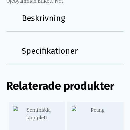
Öjebyamman
Etikett:
Nöt
Beskrivning
Beskrivning
Specifikationer
Avloppsventil till Öjebyamman, förzinkad.
Relaterade produkter