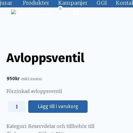
jurar
Produkter
Kampanjer
GGI
Konta
0
Avloppsventil
950
kr
exkl moms
Förzinkad avloppsventil
Lägg till i varukorg
Kategori:
Reservdelar och tillbehör till