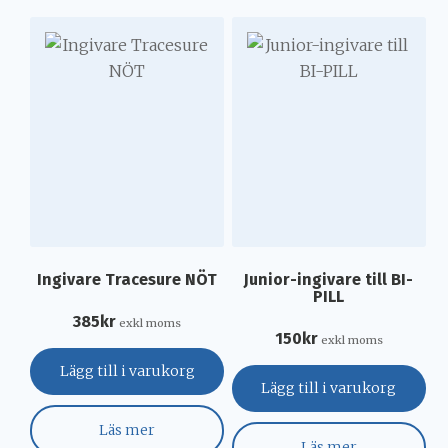
Ingivare Tracesure NÖT
Junior-ingivare till BI-
PILL
385
kr
exkl moms
150
kr
exkl moms
Lägg till i varukorg
Lägg till i varukorg
Läs mer
Läs mer