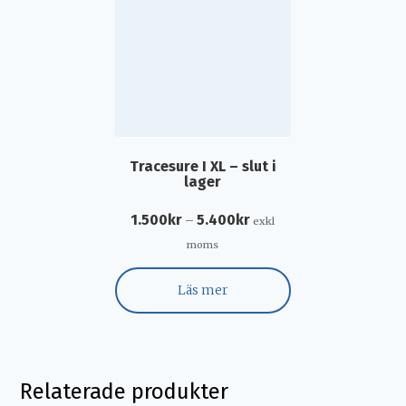
Tracesure I XL – slut i
lager
1.500
kr
5.400
kr
–
exkl
moms
Läs mer
Relaterade produkter