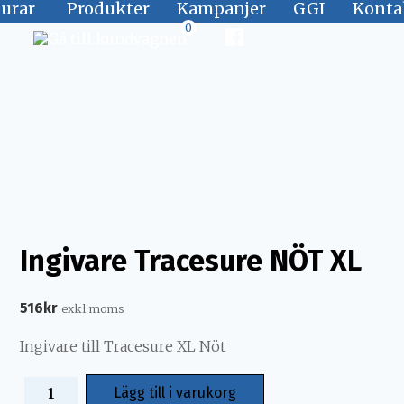
jurar
Produkter
Kampanjer
GGI
Konta
0
Ingivare Tracesure NÖT XL
516
kr
exkl moms
Ingivare till Tracesure XL Nöt
Lägg till i varukorg