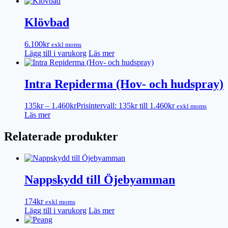
Klövbad
6.100
kr
exkl moms
Lägg till i varukorg
Läs mer
Intra Repiderma (Hov- och hudspray)
135
kr
–
1.460
kr
Prisintervall: 135kr till 1.460kr
exkl moms
Läs mer
Relaterade produkter
Nappskydd till Öjebyamman
174
kr
exkl moms
Lägg till i varukorg
Läs mer