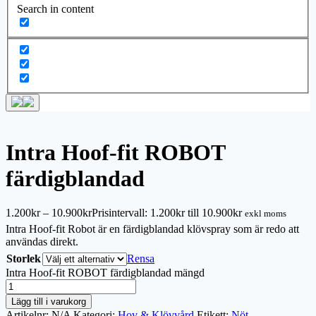
Search in content
Intra Hoof-fit ROBOT
färdigblandad
1.200
kr
–
10.900
kr
Prisintervall: 1.200kr till 10.900kr
exkl moms
Intra Hoof-fit Robot är en färdigblandad klövspray som är redo att
användas direkt.
Storlek
Rensa
Intra Hoof-fit ROBOT färdigblandad mängd
Lägg till i varukorg
Artikelnr:
N/A
Kategori:
Hov & Klövvård
Etikett:
Nöt