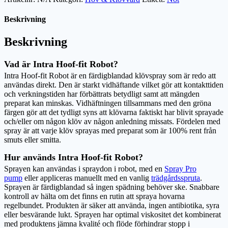
Beskrivning
Beskrivning
Vad är Intra Hoof-fit Robot?
Intra Hoof-fit Robot är en färdigblandad klövspray som är redo att
användas direkt. Den är starkt vidhäftande vilket gör att kontakttiden
och verkningstiden har förbättrats betydligt samt att mängden
preparat kan minskas. Vidhäftningen tillsammans med den gröna
färgen gör att det tydligt syns att klövarna faktiskt har blivit sprayade
och/eller om någon klöv av någon anledning missats. Fördelen med
spray är att varje klöv sprayas med preparat som är 100% rent från
smuts eller smitta.
Hur används Intra Hoof-fit Robot?
Sprayen kan användas i spraydon i robot, med en
Spray Pro
pump
eller appliceras manuellt med en vanlig
trädgårdsspruta
.
Sprayen är färdigblandad så ingen spädning behöver ske. Snabbare
kontroll av hälta om det finns en rutin att spraya hovarna
regelbundet. Produkten är säker att använda, ingen antibiotika, syra
eller besvärande lukt. Sprayen har optimal viskositet det kombinerat
med produktens jämna kvalité och flöde förhindrar stopp i