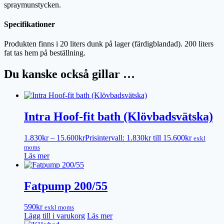
spraymunstycken.
Specifikationer
Produkten finns i 20 liters dunk på lager (färdigblandad). 200 liters
fat tas hem på beställning.
Du kanske också gillar …
Intra Hoof-fit bath (Klövbadsvätska)
1.830
kr
–
15.600
kr
Prisintervall: 1.830kr till 15.600kr
exkl
moms
Läs mer
Fatpump 200/55
590
kr
exkl moms
Lägg till i varukorg
Läs mer