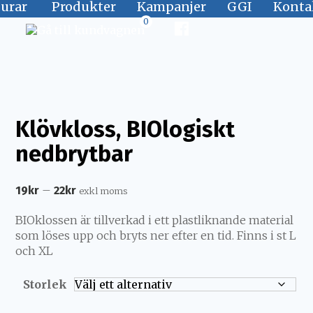
jurar
Produkter
Kampanjer
GGI
Konta
0
Klövkloss, BIOlogiskt
nedbrytbar
–
19
kr
22
kr
exkl moms
BIOklossen är tillverkad i ett plastliknande material
som löses upp och bryts ner efter en tid. Finns i st L
och XL
Storlek