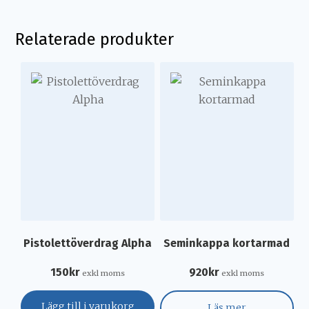
Relaterade produkter
Pistolettöverdrag Alpha
Seminkappa kortarmad
150
kr
920
kr
exkl moms
exkl moms
Lägg till i varukorg
Läs mer