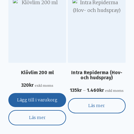
Klövlim 200 ml
Intra Repiderma (Hov-
och hudspray)
320
kr
exkl moms
135
kr
1.460
kr
–
exkl moms
Lägg till i varukorg
Läs mer
Läs mer