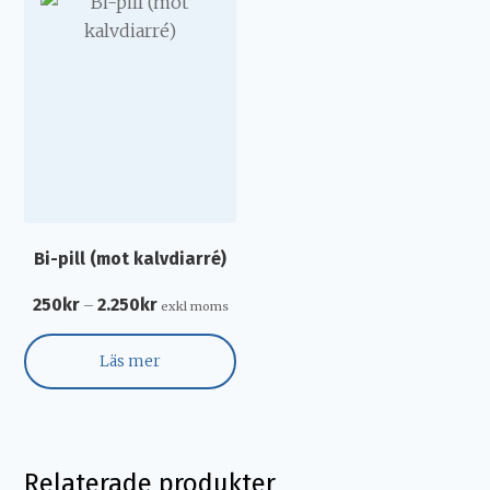
Bi-pill (mot kalvdiarré)
250
kr
2.250
kr
–
exkl moms
Läs mer
Relaterade produkter