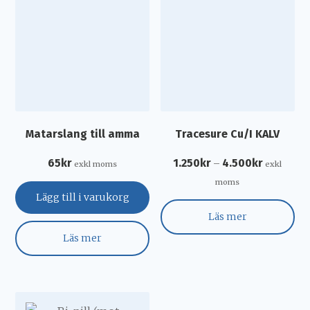
Matarslang till amma
Tracesure Cu/I KALV
65
kr
1.250
kr
4.500
kr
–
exkl moms
exkl
moms
Lägg till i varukorg
Läs mer
Läs mer