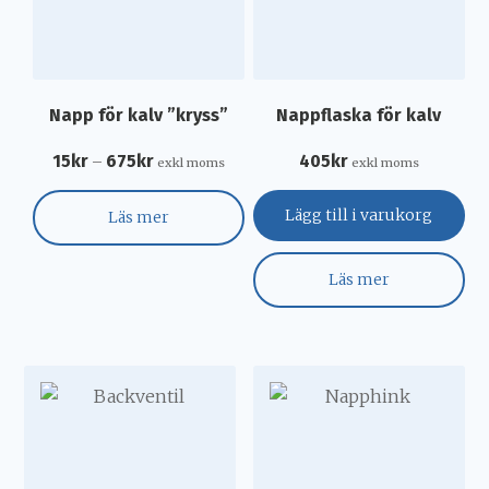
Napp för kalv ”kryss”
Nappflaska för kalv
15
kr
675
kr
405
kr
–
exkl moms
exkl moms
Lägg till i varukorg
Läs mer
Läs mer