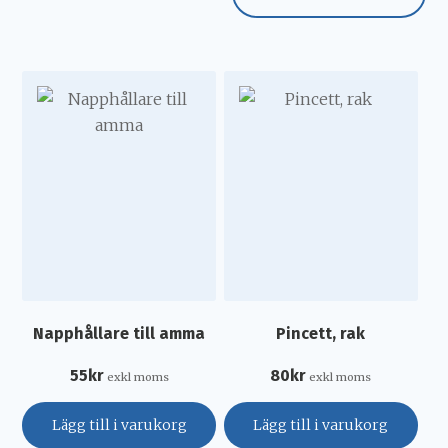
Napphållare till amma
Pincett, rak
55
kr
80
kr
exkl moms
exkl moms
Lägg till i varukorg
Lägg till i varukorg