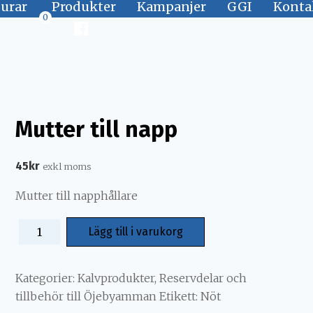
jurar
Produkter
Kampanjer
GGI
Konta
0
Mutter till napp
45
kr
exkl moms
Mutter till napphållare
Lägg till i varukorg
Kategorier:
Kalvprodukter
,
Reservdelar och
tillbehör till Öjebyamman
Etikett:
Nöt