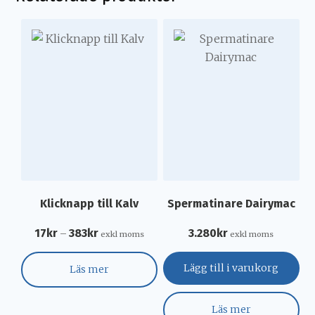
Klicknapp till Kalv
Spermatinare Dairymac
17
kr
383
kr
3.280
kr
–
exkl moms
exkl moms
Lägg till i varukorg
Läs mer
Läs mer