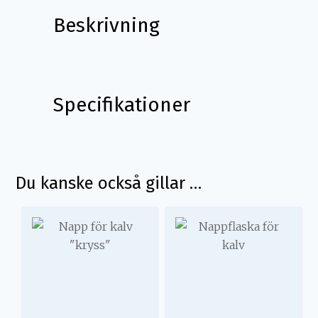
Beskrivning
Beskrivning
Specifikationer
Plastmutter till napphållaren för att sätta fast
nappen.
Du kanske också gillar …