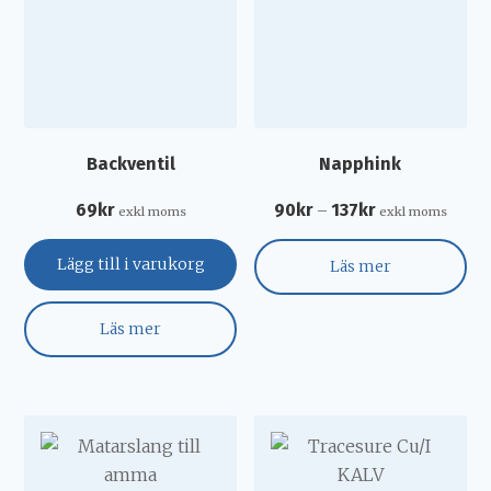
Backventil
Napphink
69
kr
90
kr
137
kr
–
exkl moms
exkl moms
Lägg till i varukorg
Läs mer
Läs mer