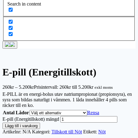
Search in content
E-pill (Energitillskott)
260
kr
–
5.200
kr
Prisintervall: 260kr till 5.200kr
exkl moms
E-PILL är en energi-bolus utav natriumpropionat (propionsyra), en
syra som bildas naturligt i våmmen. 1 låda innehåller 4 pills som
räcker till en ko.
Antal Lådor
Rensa
E-pill (Energitillskott) mängd
Lägg till i varukorg
Artikelnr:
N/A
Kategori:
Tillskott till Nöt
Etikett:
Nöt