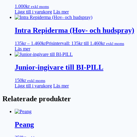
1.000
kr
exkl moms
Lägg till i varukorg
Läs mer
Intra Repiderma (Hov- och hudspray)
135
kr
–
1.460
kr
Prisintervall: 135kr till 1.460kr
exkl moms
Läs mer
Junior-ingivare till BI-PILL
150
kr
exkl moms
Lägg till i varukorg
Läs mer
Relaterade produkter
Peang