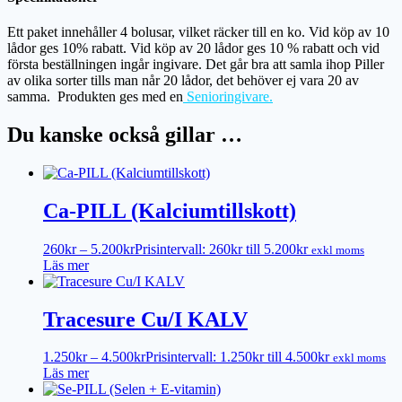
Ett paket innehåller 4 bolusar, vilket räcker till en ko. Vid köp av 10
lådor ges 10% rabatt. Vid köp av 20 lådor ges 10 % rabatt och vid
första beställningen ingår ingivare. Det går bra att samla ihop Piller
av olika sorter tills man når 20 lådor, det behöver ej vara 20 av
samma. Produkten ges med en
Senioringivare.
Du kanske också gillar …
Ca-PILL (Kalciumtillskott)
260
kr
–
5.200
kr
Prisintervall: 260kr till 5.200kr
exkl moms
Läs mer
Tracesure Cu/I KALV
1.250
kr
–
4.500
kr
Prisintervall: 1.250kr till 4.500kr
exkl moms
Läs mer