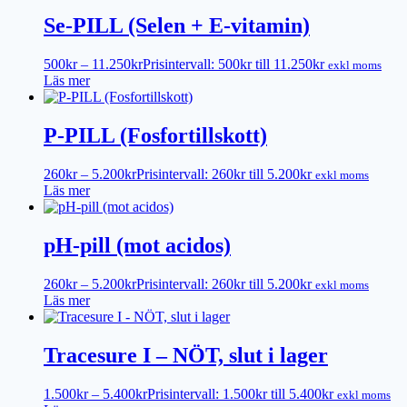
Se-PILL (Selen + E-vitamin)
500
kr
–
11.250
kr
Prisintervall: 500kr till 11.250kr
exkl moms
Läs mer
P-PILL (Fosfortillskott)
260
kr
–
5.200
kr
Prisintervall: 260kr till 5.200kr
exkl moms
Läs mer
pH-pill (mot acidos)
260
kr
–
5.200
kr
Prisintervall: 260kr till 5.200kr
exkl moms
Läs mer
Tracesure I – NÖT, slut i lager
1.500
kr
–
5.400
kr
Prisintervall: 1.500kr till 5.400kr
exkl moms