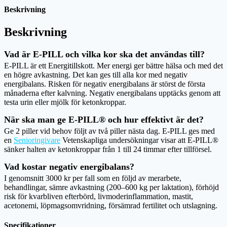
Beskrivning
Beskrivning
Vad är E-PILL och vilka kor ska det användas till?
E-PILL är ett Energitillskott. Mer energi ger bättre hälsa och med det
en högre avkastning. Det kan ges till alla kor med negativ
energibalans. Risken för negativ energibalans är störst de första
månaderna efter kalvning. Negativ energibalans upptäcks genom att
testa urin eller mjölk för ketonkroppar.
När ska man ge E-PILL® och hur effektivt är det?
Ge 2 piller vid behov följt av två piller nästa dag. E-PILL ges med
en
Senioringivare
Vetenskapliga undersökningar visar att E-PILL®
sänker halten av ketonkroppar från 1 till 24 timmar efter tillförsel.
Vad kostar negativ energibalans?
I genomsnitt 3000 kr per fall som en följd av merarbete,
behandlingar, sämre avkastning (200–600 kg per laktation), förhöjd
risk för kvarbliven efterbörd, livmoderinflammation, mastit,
acetonemi, löpmagsomvridning, försämrad fertilitet och utslagning.
Specifikationer