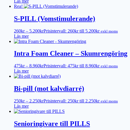
Läs mer
Rea!
S-PILL (Vomstimulerande)
260
kr
–
5.200
kr
Prisintervall: 260kr till 5.200kr
exkl moms
Läs mer
Intra Foam Cleaner – Skumrengöring
475
kr
–
8.960
kr
Prisintervall: 475kr till 8.960kr
exkl moms
Läs mer
Bi-pill (mot kalvdiarré)
250
kr
–
2.250
kr
Prisintervall: 250kr till 2.250kr
exkl moms
Läs mer
Senioringivare till PILLS