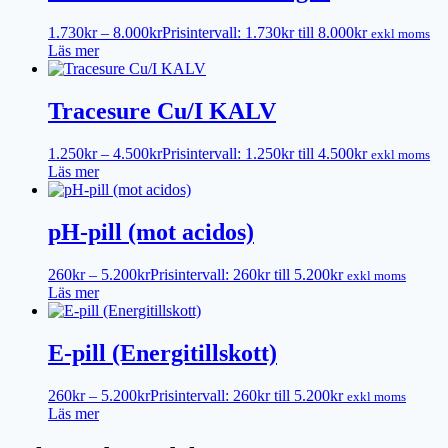
1.730
kr
–
8.000
kr
Prisintervall: 1.730kr till 8.000kr
exkl moms
Läs mer
Tracesure Cu/I KALV
1.250
kr
–
4.500
kr
Prisintervall: 1.250kr till 4.500kr
exkl moms
Läs mer
pH-pill (mot acidos)
260
kr
–
5.200
kr
Prisintervall: 260kr till 5.200kr
exkl moms
Läs mer
E-pill (Energitillskott)
260
kr
–
5.200
kr
Prisintervall: 260kr till 5.200kr
exkl moms
Läs mer