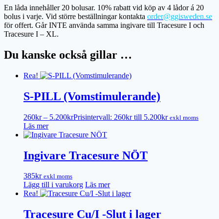
En låda innehåller 20 bolusar. 10% rabatt vid köp av 4 lådor á 20
bolus i varje. Vid större beställningar kontakta
order@ggisweden.se
för offert. Går INTE använda samma ingivare till Tracesure I och
Tracesure I – XL.
Du kanske också gillar …
Rea!
S-PILL (Vomstimulerande)
260
kr
–
5.200
kr
Prisintervall: 260kr till 5.200kr
exkl moms
Läs mer
Ingivare Tracesure NÖT
385
kr
exkl moms
Lägg till i varukorg
Läs mer
Rea!
Tracesure Cu/I -Slut i lager