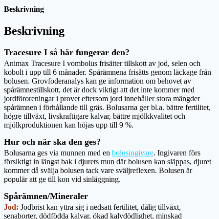
Beskrivning
Beskrivning
Tracesure I så här fungerar den?
Animax Tracesure I vombolus frisätter tillskott av jod, selen och
kobolt i upp till 6 månader. Spårämnena frisätts genom läckage från
bolusen. Grovfoderanalys kan ge information om behovet av
spårämnestillskott, det är dock viktigt att det inte kommer med
jordföroreningar i provet eftersom jord innehåller stora mängder
spårämnen i förhållande till gräs. Bolusarna ger bl.a. bättre fertilitet,
högre tillväxt, livskraftigare kalvar, bättre mjölkkvalitet och
mjölkproduktionen kan höjas upp till 9 %.
Hur och när ska den ges?
Bolusarna ges via munnen med en
bolusingivare
. Ingivaren förs
försiktigt in längst bak i djurets mun där bolusen kan släppas, djuret
kommer då svälja bolusen tack vare sväljreflexen. Bolusen är
populär att ge till kon vid sinläggning.
Spårämnen/Mineraler
Jod:
Jodbrist kan yttra sig i nedsatt fertilitet, dålig tillväxt,
senaborter, dödfödda kalvar, ökad kalvdödlighet, minskad