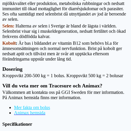
mjölkkvalitet eller produktion, metaboliska rubbningar och nedsatt
immunitet till ökad mottaglighet för diarrésjukdomar och parasiter.
Ses ofta samtidigt med selenbrist då utnyttjandet av jod är beroende
av selen.
Selen:
Halterna av selen i Sverige är bland de lägsta i världen.
Selenbrist visar sig i muskeldegeneration, nedsatt fertilitet och ökad
frekvens dödfödda kalvar.
Kobolt
:
Är bas i bildandet av vitamin B12 som behövs bl.a för
ämnesomsättningen och normal nervfunktion. Brist på kobolt ger
nedsatt aptit och tillväxt men är svår att upptäcka eftersom
förändringarna uppstår under lång tid.
Dosering
Kroppsvikt 200-500 kg = 1 bolus. Kroppsvikt 500 kg = 2 bolusar
Vill du veta mer om Tracesure och Animax?
Välkommen att kontakta oss på GGI Sweden för mer information.
På Animax hemsida finns mer information.
Mer fakta om bolus
Animax hemsida
Specifikationer