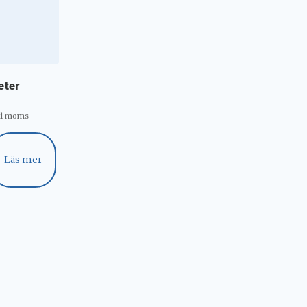
eter
kl moms
Läs mer