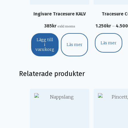
Ingivare Tracesure KALV
Tracesure C
385
kr
1.250
kr
4.50
–
exkl moms
Lägg till
Läs mer
i
Läs mer
varukorg
Relaterade produkter