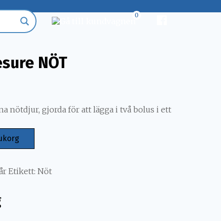
0
esure NÖT
a nötdjur, gjorda för att lägga i två bolus i ett
rukorg
år
Etikett:
Nöt
g