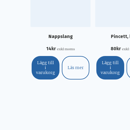
Nappslang
Pincett,
14
kr
80
kr
exkl moms
exk
Lägg till
Lägg till
i
Läs mer
i
varukorg
varukorg