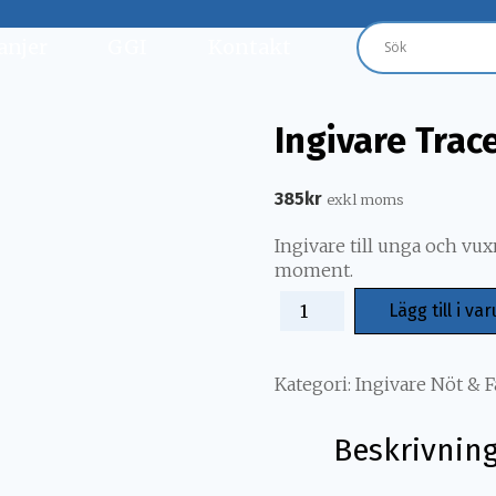
njer
GGI
Kontakt
Ingivare Trac
385
kr
exkl moms
Ingivare till unga och vuxn
moment.
Lägg till i va
Kategori:
Ingivare Nöt & F
Beskrivnin