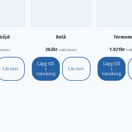
 böjd
Relä
Termom
362
kr
1.921
kr
l moms
exkl moms
ex
Lägg till
Lägg till
Läs mer
i
Läs mer
i
varukorg
varukorg