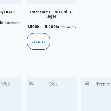
u/I KALV
Tracesure I – NÖT, slut i
lager
0
kr
exkl moms
1.500
kr
5.400
kr
–
exkl moms
Läs mer