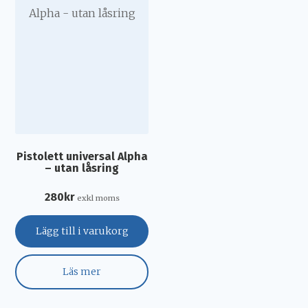
Pistolett universal Alpha
– utan låsring
280
kr
exkl moms
Lägg till i varukorg
Läs mer