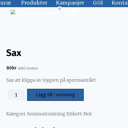
jurar
Produkter
Kampanjer
GGI
Konta
0
Sax
80
kr
exkl moms
Sax att klippa av toppen på spermastrået.
Lägg till i varukorg
Kategori:
Seminutrustning
Etikett:
Nöt