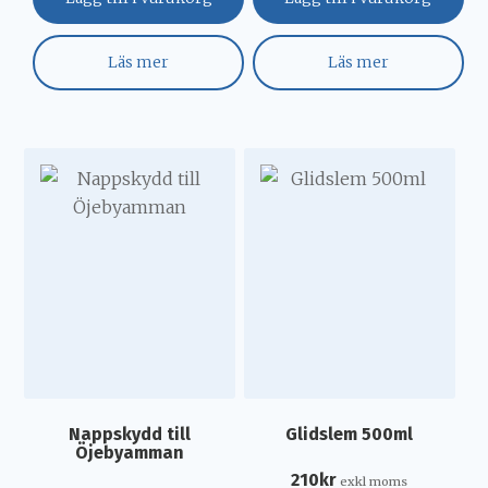
Läs mer
Läs mer
Nappskydd till
Glidslem 500ml
Öjebyamman
210
kr
exkl moms