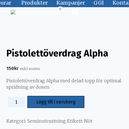
jurar
Produkter
Kampanjer
GGI
Konta
0
Pistolettöverdrag Alpha
150
kr
exkl moms
Pistolettöverdrag Alpha med delad topp för optimal
spridning av dosen
Lägg till i varukorg
Kategori:
Seminutrustning
Etikett:
Nöt