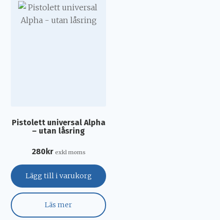
Pistolett universal Alpha
– utan låsring
280
kr
exkl moms
Lägg till i varukorg
Läs mer