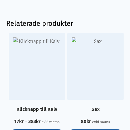
Relaterade produkter
Klicknapp till Kalv
Sax
17
kr
383
kr
80
kr
–
exkl moms
exkl moms