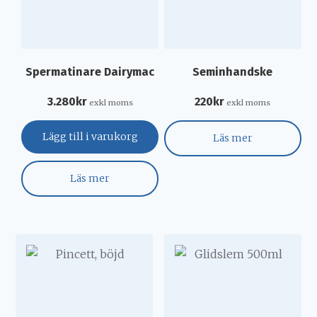
Spermatinare Dairymac
Seminhandske
3.280
kr
220
kr
exkl moms
exkl moms
Lägg till i varukorg
Läs mer
Läs mer