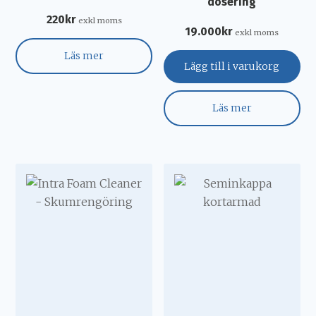
dosering
220
kr
exkl moms
19.000
kr
exkl moms
Läs mer
Lägg till i varukorg
Läs mer