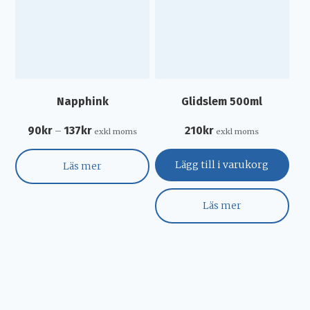
Napphink
Glidslem 500ml
90
kr
137
kr
210
kr
–
exkl moms
exkl moms
Lägg till i varukorg
Läs mer
Läs mer