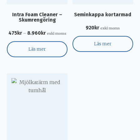
Intra Foam Cleaner –
Seminkappa kortarmad
Skumrengöring
920
kr
exkl moms
475
kr
8.960
kr
–
exkl moms
Läs mer
Läs mer