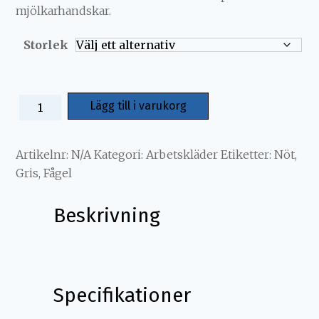
mjölkarhandskar.
Storlek
Lägg till i varukorg
Artikelnr:
N/A
Kategori:
Arbetskläder
Etiketter:
Nöt
,
Gris
,
Fågel
Beskrivning
Beskrivning
Specifikationer
Kombinerat plagg med förkläde och ärmar i
vattentätt nylon.