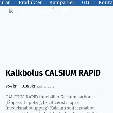
jurar
Produkter
Kampanjer
GGI
Konta
0
Kalkbolus CALSIUM RAPID
–
754
kr
3.393
kr
exkl moms
CALCIUM RAPID innehåller Kalcium karbonat
(långsamt upptag), kalcificerad sjögräs
(medelsnabbt upptag), Kalcium sulfat (snabbt