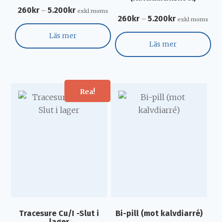
260
kr
5.200
kr
–
exkl moms
260
kr
5.200
kr
–
exkl moms
Läs mer
Läs mer
Rea!
Tracesure Cu/I -Slut i
Bi-pill (mot kalvdiarré)
lager