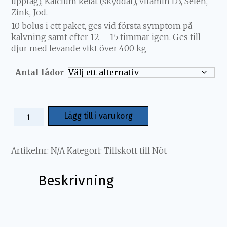
upptag), Kalcium kelat (skyddat), vitamin D3, Selen,
Zink, Jod.
10 bolus i ett paket, ges vid första symptom på
kalvning samt efter 12 – 15 timmar igen. Ges till
djur med levande vikt över 400 kg
Antal lådor
Lägg till i varukorg
Artikelnr:
N/A
Kategori:
Tillskott till Nöt
Beskrivning
Beskrivning