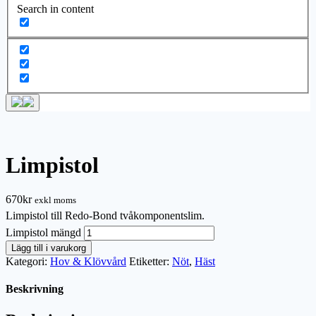
Search in content
Limpistol
670
kr
exkl moms
Limpistol till Redo-Bond tvåkomponentslim.
Limpistol mängd
Lägg till i varukorg
Kategori:
Hov & Klövvård
Etiketter:
Nöt
,
Häst
Beskrivning