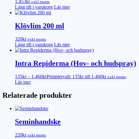
1.453
kr
exkl moms
Lägg till i varukorg
Läs mer
Klövlim 200 ml
320
kr
exkl moms
Lägg till i varukorg
Läs mer
Intra Repiderma (Hov- och hudspray)
135
kr
–
1.460
kr
Prisintervall: 135kr till 1.460kr
exkl moms
Läs mer
Relaterade produkter
Seminhandske
220
kr
exkl moms