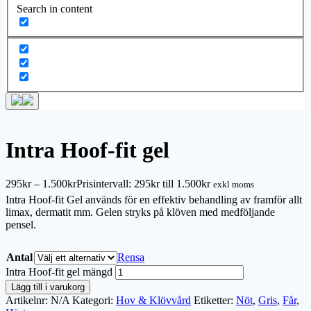
Search in content
Intra Hoof-fit gel
295
kr
–
1.500
kr
Prisintervall: 295kr till 1.500kr
exkl moms
Intra Hoof-fit Gel används för en effektiv behandling av framför allt
limax, dermatit mm. Gelen stryks på klöven med medföljande
pensel.
Antal
Rensa
Intra Hoof-fit gel mängd
Lägg till i varukorg
Artikelnr:
N/A
Kategori:
Hov & Klövvård
Etiketter:
Nöt
,
Gris
,
Får
,