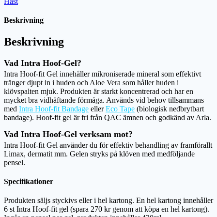
Häst
Beskrivning
Beskrivning
Vad Intra Hoof-Gel?
Intra Hoof-fit Gel innehåller mikroniserade mineral som effektivt
tränger djupt in i huden och Aloe Vera som håller huden i
klövspalten mjuk. Produkten är starkt koncentrerad och har en
mycket bra vidhäftande förmåga. Används vid behov tillsammans
med
Intra Hoof-fit Bandage
eller
Eco Tape
(biologisk nedbrytbart
bandage). Hoof-fit gel är fri från QAC ämnen och godkänd av Arla.
Vad Intra Hoof-Gel verksam mot?
Intra Hoof-fit Gel använder du för effektiv behandling av framförallt
Limax, dermatit mm. Gelen stryks på klöven med medföljande
pensel.
Specifikationer
Produkten säljs styckivs eller i hel kartong. En hel kartong innehåller
6 st Intra Hoof-fit gel (spara 270 kr genom att köpa en hel kartong).