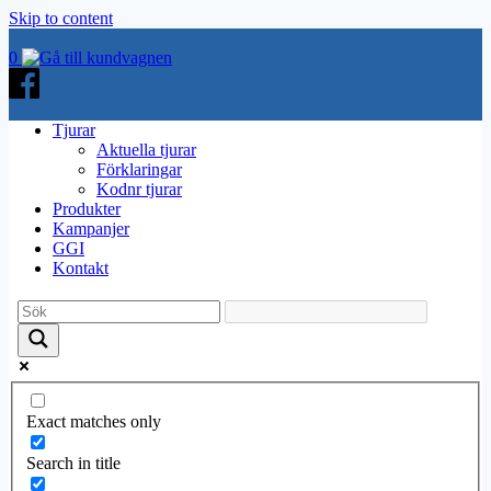
Skip to content
0
Tjurar
Aktuella tjurar
Förklaringar
Kodnr tjurar
Produkter
Kampanjer
GGI
Kontakt
Exact matches only
Search in title