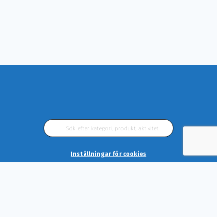
Inställningar för cookies
Aktuella tjurar
Kodnr tjurar
Produkter
VIllkor och ångerrätt
Om oss
Kontakt