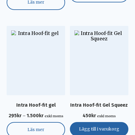
Läs mer
Intra Hoof-fit gel
Intra Hoof-fit Gel Squeez
295
kr
1.500
kr
450
kr
–
exkl moms
exkl moms
Lägg till i varukorg
Läs mer