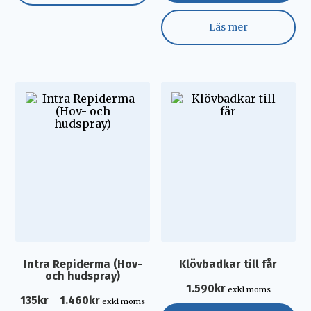
Läs mer
Intra Repiderma (Hov-
Klövbadkar till får
och hudspray)
1.590
kr
exkl moms
135
kr
1.460
kr
–
exkl moms