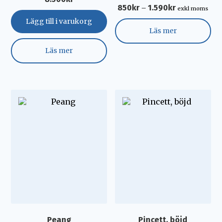
850
kr
1.590
kr
–
exkl moms
Lägg till i varukorg
Läs mer
Läs mer
Peang
Pincett, böjd