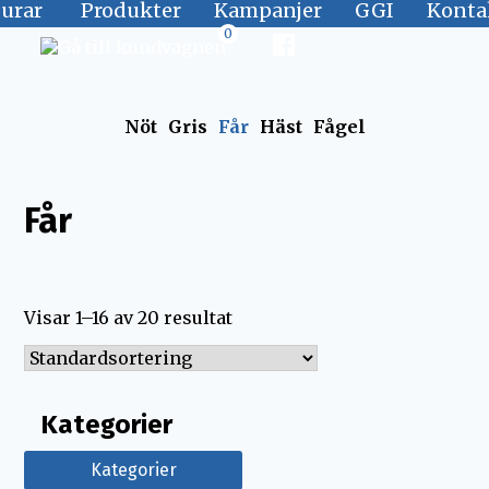
jurar
Produkter
Kampanjer
GGI
Konta
0
Nöt
Gris
Får
Häst
Fågel
Får
Visar 1–16 av 20 resultat
Kategorier
Kategorier