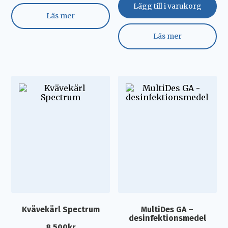
Lägg till i varukorg
Läs mer
Läs mer
Kvävekärl Spectrum
MultiDes GA –
desinfektionsmedel
8.500
kr