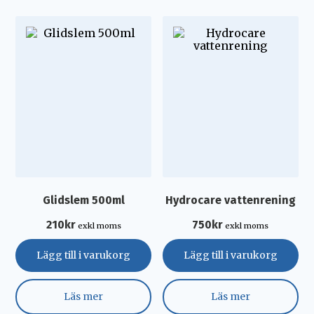
Glidslem 500ml
Hydrocare vattenrening
210
kr
750
kr
exkl moms
exkl moms
Lägg till i varukorg
Lägg till i varukorg
Läs mer
Läs mer