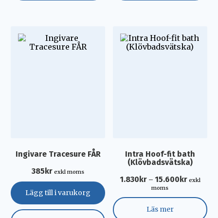
Ingivare Tracesure FÅR
Intra Hoof-fit bath
(Klövbadsvätska)
385
kr
exkl moms
1.830
kr
15.600
kr
–
exkl
moms
Lägg till i varukorg
Läs mer