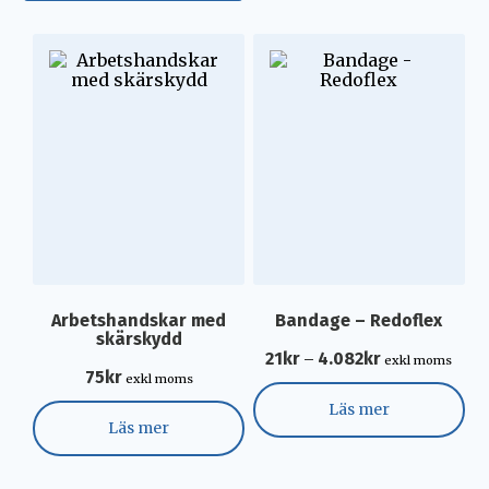
Alla kategorier
Kampanjer
Får & Lammprodukter
Hov & Klövvård
Arbetskläder
Seminutrustning
Tvätt Desinfektion
Arbetshandskar med
Bandage – Redoflex
Hygien
skärskydd
21
kr
4.082
kr
–
exkl moms
Fågel & Grisprodukter
75
kr
exkl moms
Ingivare Nöt & Får
Läs mer
Läs mer
Kalvprodukter