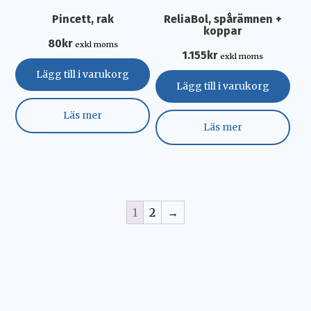
Pincett, rak
ReliaBol, spårämnen +
koppar
80
kr
exkl moms
1.155
kr
exkl moms
Lägg till i varukorg
Lägg till i varukorg
Läs mer
Läs mer
1
2
→