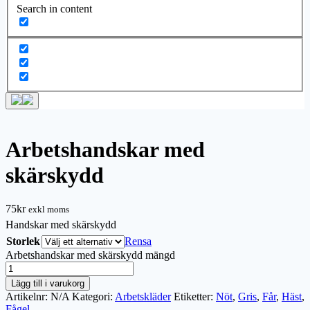
Search in content
Arbetshandskar med
skärskydd
75
kr
exkl moms
Handskar med skärskydd
Storlek
Rensa
Arbetshandskar med skärskydd mängd
Lägg till i varukorg
Artikelnr:
N/A
Kategori:
Arbetskläder
Etiketter:
Nöt
,
Gris
,
Får
,
Häst
,
Fågel