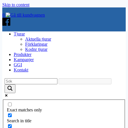
Skip to content
0
Tjurar
Aktuella tjurar
Förklaringar
Kodnr tjurar
Produkter
Kampanjer
GGI
Kontakt
Exact matches only
Search in title