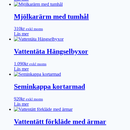
Mjölkarärm med tumhål
310
kr
exkl moms
Läs mer
Vattentäta Hängselbyxor
1.090
kr
exkl moms
Läs mer
Seminkappa kortarmad
920
kr
exkl moms
Läs mer
Vattentätt förkläde med ärmar