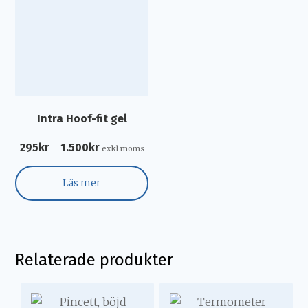
Intra Hoof-fit gel
295
kr
1.500
kr
–
exkl moms
Läs mer
Relaterade produkter