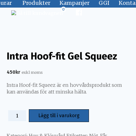
jurar
Produkter
Kampanjer
GGI
Konta
0
Intra Hoof-fit Gel Squeez
450
kr
exkl moms
Intra Hoof-fit Squeez är en hovvårdsprodukt som
kan användas för att minska hälta.
Lägg till i varukorg
Kategori:
Hov & Klövvård
Etiketter:
Nöt
,
Får