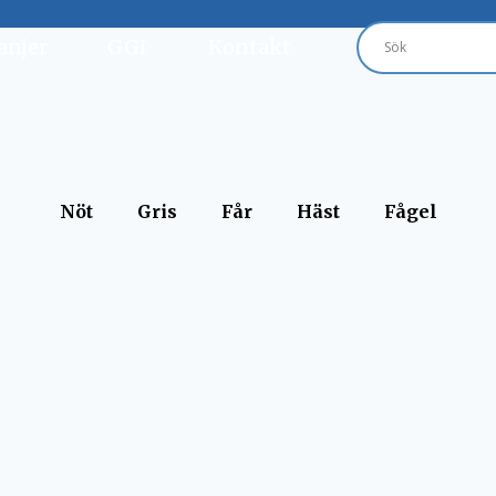
njer
GGI
Kontakt
Nöt
Gris
Får
Häst
Fågel