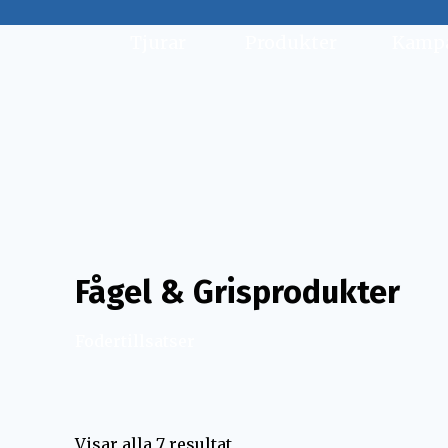
Tjurar
Produkter
Kampa
Fågel & Grisprodukter
Fodertillsatser
Visar alla 7 resultat