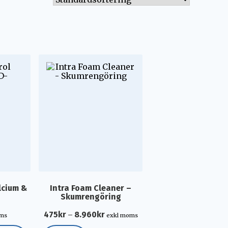
alcium &
Intra Foam Cleaner –
Skumrengöring
475
kr
8.960
kr
–
oms
exkl moms