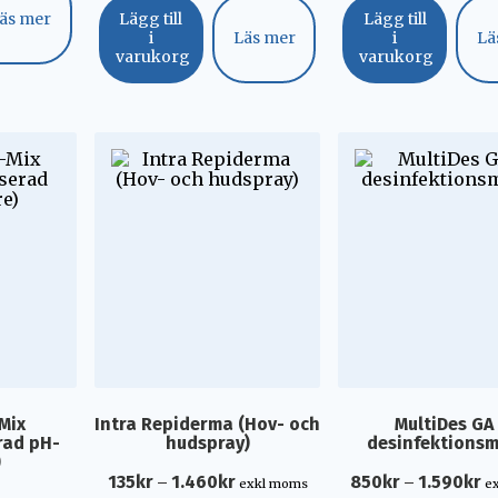
äs mer
Lägg till
Lägg till
i
Läs mer
i
Lä
varukorg
varukorg
-Mix
Intra Repiderma (Hov- och
MultiDes GA
rad pH-
hudspray)
desinfektions
)
135
kr
1.460
kr
850
kr
1.590
kr
–
–
exkl moms
e