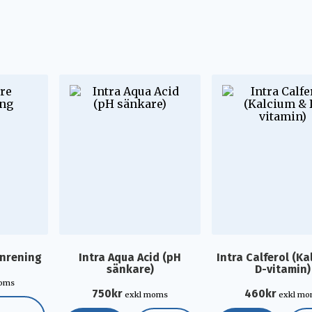
enrening
Intra Aqua Acid (pH
Intra Calferol (K
sänkare)
D-vitamin)
moms
750
kr
460
kr
exkl moms
exkl m