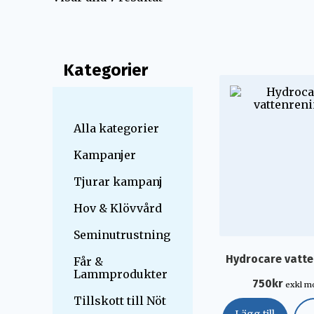
Kategorier
Alla kategorier
Kampanjer
Tjurar kampanj
Hov & Klövvård
Seminutrustning
Hydrocare vatt
Får &
Lammprodukter
750
kr
exkl 
Tillskott till Nöt
Lägg till