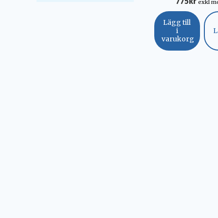
775
kr
exkl 
Lägg till
i
L
varukorg