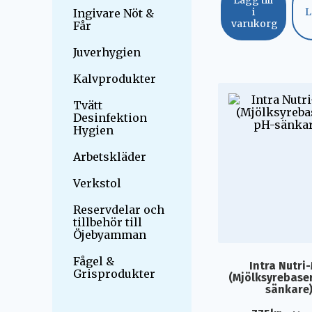
i
L
Ingivare Nöt &
varukorg
Får
Juverhygien
Kalvprodukter
Tvätt
Desinfektion
Hygien
Arbetskläder
Verkstol
Reservdelar och
tillbehör till
Öjebyamman
Fågel &
Intra Nutri
Grisprodukter
(Mjölksyrebase
sänkare