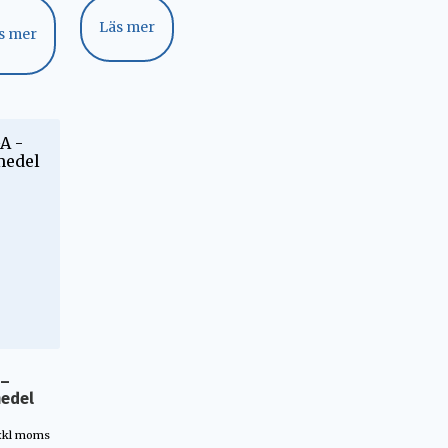
Läs mer
s mer
 –
medel
xkl moms