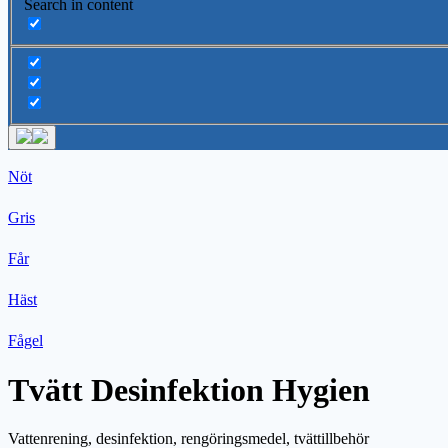
Search in content
Nöt
Gris
Får
Häst
Fågel
Tvätt Desinfektion Hygien
Vattenrening, desinfektion, rengöringsmedel, tvättillbehör