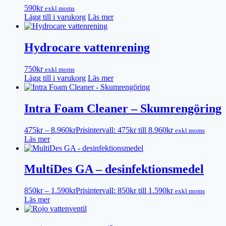
590
kr
exkl moms
Lägg till i varukorg
Läs mer
Hydrocare vattenrening
750
kr
exkl moms
Lägg till i varukorg
Läs mer
Intra Foam Cleaner – Skumrengöring
475
kr
–
8.960
kr
Prisintervall: 475kr till 8.960kr
exkl moms
Läs mer
MultiDes GA – desinfektionsmedel
850
kr
–
1.590
kr
Prisintervall: 850kr till 1.590kr
exkl moms
Läs mer