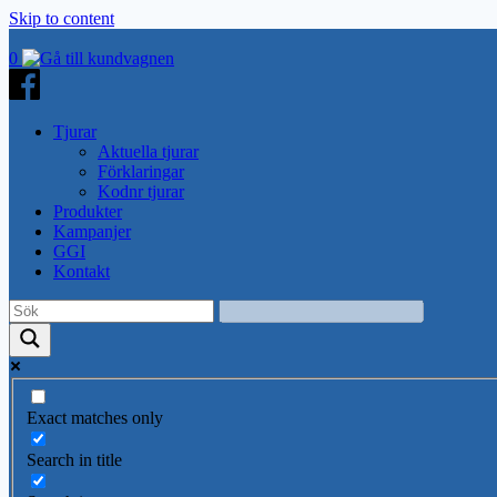
Skip to content
0
Tjurar
Aktuella tjurar
Förklaringar
Kodnr tjurar
Produkter
Kampanjer
GGI
Kontakt
Exact matches only
Search in title