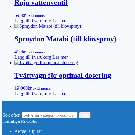
Rojo vattenventil
595
kr
exkl moms
Lägg till i varukorg
Läs mer
Spraydon Matabi (till klövspray)
410
kr
exkl moms
Lägg till i varukorg
Läs mer
Tvättvagn för optimal dosering
19.000
kr
exkl moms
Lägg till i varukorg
Läs mer
Sök efter:
Inställningar för cookies
Aktuella tjurar