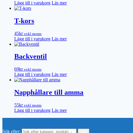
Lägg till i varukorg
Läs mer
T-kors
45
kr
exkl moms
Lägg till i varukorg
Läs mer
Backventil
69
kr
exkl moms
Lägg till i varukorg
Läs mer
Napphållare till amma
55
kr
exkl moms
Lägg till i varukorg
Läs mer
Sök efter: