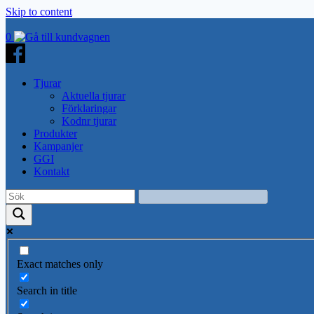
Skip to content
0
Tjurar
Aktuella tjurar
Förklaringar
Kodnr tjurar
Produkter
Kampanjer
GGI
Kontakt
Exact matches only
Search in title