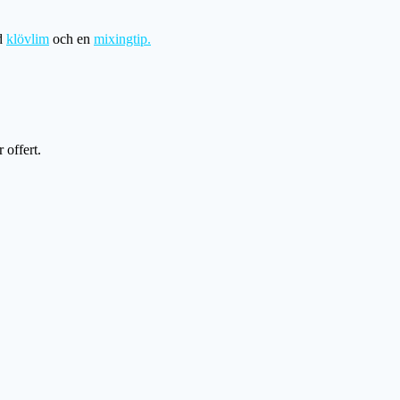
ed
klövlim
och en
mixingtip.
r offert.