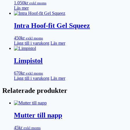
1.050
kr
exkl moms
Läs mer
Intra Hoof-fit Gel Squeez
450
kr
exkl moms
Lägg till i varukorg
Läs mer
Limpistol
670
kr
exkl moms
Lägg till i varukorg
Läs mer
Relaterade produkter
Mutter till napp
45
kr
exkl moms