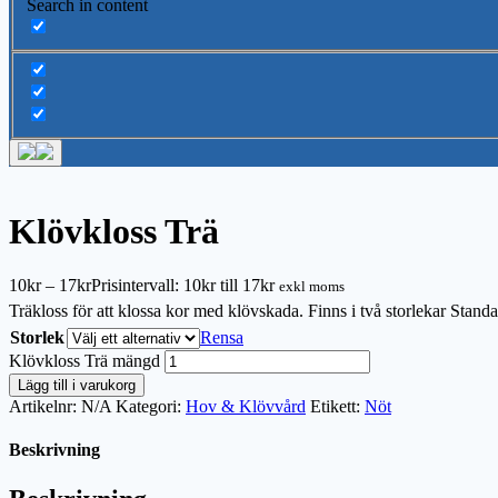
Search in content
Klövkloss Trä
10
kr
–
17
kr
Prisintervall: 10kr till 17kr
exkl moms
Träkloss för att klossa kor med klövskada. Finns i två storlekar Stan
Storlek
Rensa
Klövkloss Trä mängd
Lägg till i varukorg
Artikelnr:
N/A
Kategori:
Hov & Klövvård
Etikett:
Nöt
Beskrivning